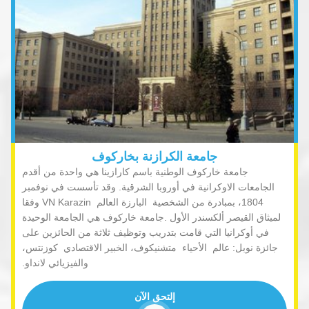
جامعة الكرازنة بخاركوف
جامعة خاركوف الوطنية باسم كارازينا هي واحدة من أقدم
الجامعات الاوكرانية في أوروبا الشرقية. وقد تأسست في نوفمبر
1804، بمبادرة من الشخصية البارزة العالم
VN Karazin
وفقا
لميثاق القيصر ألكسندر الأول .جامعة خاركوف هي الجامعة الوحيدة
في أوكرانيا التي قامت بتدريب وتوظيف ثلاثة من الحائزين على
جائزة نوبل: عالم الأحياء متشنيكوف، الخبير الاقتصادي كوزنتس،
والفيزيائي لانداو.
إلتحق الآن