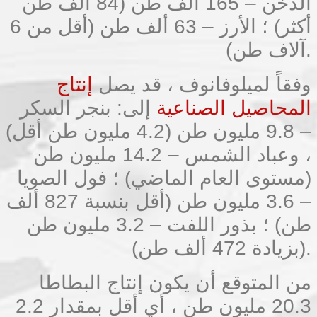
الدخن – 165 ألف طن (84 ألف طن
أكثر) ؛ الأرز – 63 ألف طن (أقل من 6
آلاف طن).
وفقاً لميلوفانوف ، قد يصل
إنتاج
المحاصيل الصناعية
إلى: بنجر السكر
– 9.8 مليون طن (4.2 مليون طن أقل)
، وعباد الشمس – 14.2 مليون طن
(مستوى العام الماضي) ؛ فول الصويا
– 3.6 مليون طن (أقل بنسبة 827 ألف
طن) ؛ بذور اللفت – 3.2 مليون طن
(بزيادة 472 ألف طن).
من المتوقع أن يكون إنتاج البطاطا
20.3 مليون طن ، أي أقل بمقدار 2.2