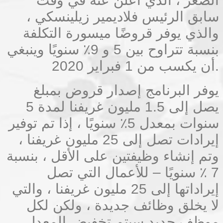
الصغر ، الذي أعلن عنه في وقت
سابق الرئيس فلاديمير زيلينسكي ،
والذي يوفر قروضًا ميسورة التكلفة
بنسبة تتراوح بين 5 و 9٪ سنويًا وينبغي
أن يكسب من 1 فبراير 2020.
يوفر البرنامج إصدار قروض بمبلغ
يصل إلى 1.5 مليون غريفنا لمدة 5
سنوات بمعدل 5٪ سنويًا ، إذا تم توفير
إيرادات تصل إلى 25 مليون غريفنا ،
وتم إنشاء وظيفتين على الأقل ، بنسبة
7 ٪ سنويًا – للأعمال التي تصل
إيراداتها إلى 25 مليون غريفنا ، والتي
لا يخلق وظائف جديدة ، ولكن لكل
موظف جديد سيتم تخفيض المعدل