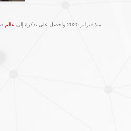
صناعة الضيافة بفرصها المذهلة في جميع أنحاء العالم.
لتصبح طالب Glion في برامج BBA و MSc منذ فبراير 2020 واحصل على تذكرة إلى
عالم