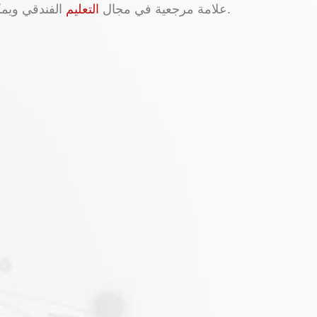
الفندقي ويمكنها أن تفخر بخريجيها ، 98٪ منهم يحصلون على عرض عمل قبل التخرج.
منذ أكثر من 50 عامًا ، كانت Glion علامة مرجعية في مجال
التعليم