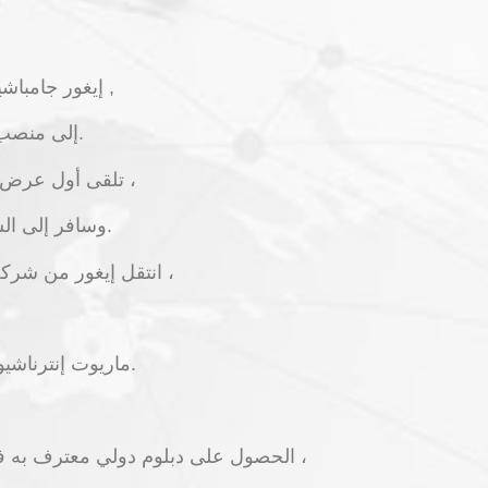
إيغور جامباشيدزه هو مثال رائع لخريج غليون الذي انتقل من يوم العمل في الحرم الجامعي ,
إلى منصب المدير المالي لمنطقة الشرق الأوسط وأفريقيا في ماريوت إنترناشيونال.
تلقى أول عرض عمل له عندما كان في الفصل الدراسي السادس ، وبحلول تخرجه من الجامعة ،
كان بالفعل يعمل لدى شركة Starwood CFO وسافر إلى الشرق الأوسط وجزئيًا إلى أوروبا.
انتقل إيغور من شركة كبيرة إلى أخرى ، وتغيير البلدان والمناصب ، وسرعان ما صعد السلم الوظيفي. الآن ،
ماريوت إنترناشيونال ، يقوم بإنشاء من أول مركز متكامل للخدمات المالية خارج الولايات المتحدة.
فهذه هي فرصتك لاتخاذ الخطوة الأولى نحو تحقيق حلمك وتصبح طالبًا في Glion: الحصول على دبلوم دولي معترف به في جميع أنحاء العالم ،