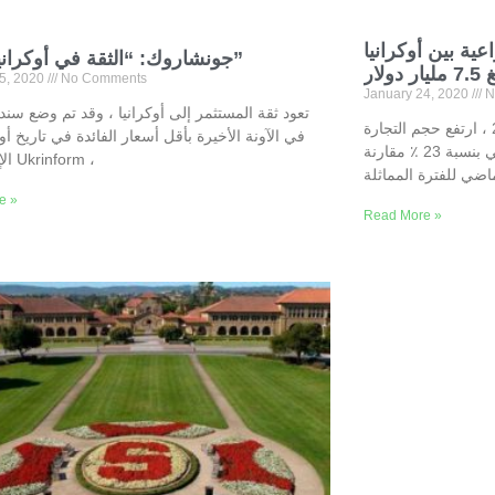
عية بين أوكرانيا
جونشاروك: “الثقة في أوكرانيا عادت”
ار
25, 2020
No Comments
January 24, 2020
N
تعود ثقة المستثمر إلى أوكرانيا ، وقد تم وضع سند
في الفترة من يناير إلى سبتمبر 2019 ، ارتفع حجم التجارة
في الآونة الأخيرة بأقل أسعار الفائدة في تاريخ أوك
الزراعية بين أوكرانيا والاتحاد الأوروبي بنسبة 23 ٪ مقارنة
الإشارة إلى Ukrinform ،
ماضي للفترة المماثلة
e »
Read More »