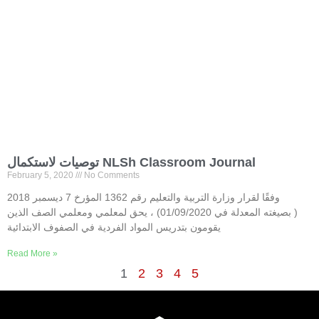
توصيات لاستكمال NLSh Classroom Journal
February 5, 2020
No Comments
وفقًا لقرار وزارة التربية والتعليم رقم 1362 المؤرخ 7 ديسمبر 2018
( بصيغته المعدلة في 01/09/2020) ، يحق لمعلمي ومعلمي الصف الذين
يقومون بتدريس المواد الفردية في الصفوف الابتدائية
Read More »
1
2
3
4
5