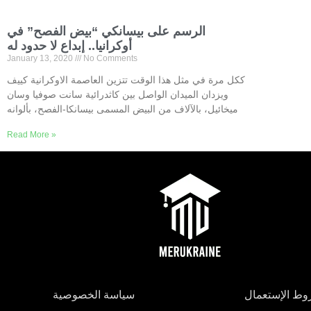
الرسم على بيسانكي “بيض الفصح” في
أوكرانيا.. إبداع لا حدود له
January 13, 2020
No Comments
ككل مرة في مثل هذا الوقت تتزين العاصمة الاوكرانية كييف
ويزدان الميدان الواصل بين كاثدرائية سانت صوفيا وسان
ميخائيل، بالآلاف من البيض المسمى بيسانكا-الفصح، بألوانه
Read More »
ط الإستعمال
سياسة الخصوصية