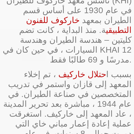
تأسس معهد خاركوف للطيران (KHI)
في عام 1930 على أساس قسم
الطيران بمعهد
خاركوف للفنون
التطبيقي
ة. منذ البداية ، كانت تضم
كليتين – هندسة الطيران وهندسة
السيارات ، في حين كان في KHAI 12
مدرسًا و 69 طالبًا فقط.
بسبب ا
حتلال خاركيف
، تم إخلاء
المعهد إلى قازان واستمر في تدريب
المتخصصين في صناعة الطيران. في
عام 1944 ، مباشرة بعد تحرير المدينة
، عاد المعهد إلى خاركيف. استغرقت
عملية إعادة إعمار مباني خاي التي
دمرت حوالي 8 سنوات. في عام